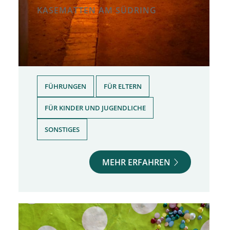
KASEMATTEN AM SÜDRING
Samstag, 17.10.2026
|
15.30 Uhr
Familienführung in den
Kasematten
,
,
FÜHRUNGEN
FÜR ELTERN
,
FÜR KINDER UND JUGENDLICHE
SONSTIGES
MEHR ERFAHREN