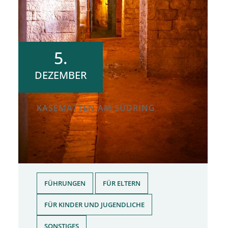
5.
DEZEMBER
KASEMATTEN AM SÜDRING
Samstag, 05.12.2026
|
15.30 Uhr
Familienführung in den
Kasematten
,
,
FÜHRUNGEN
FÜR ELTERN
,
FÜR KINDER UND JUGENDLICHE
SONSTIGES