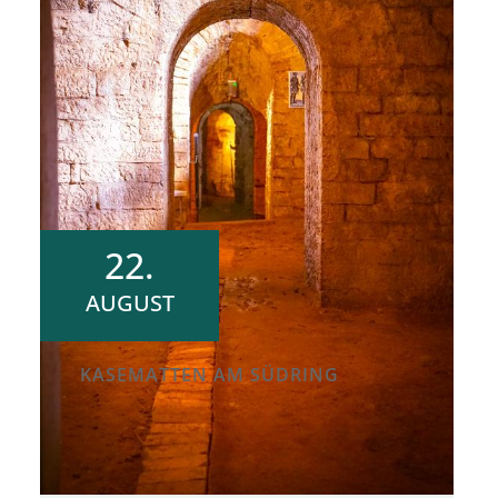
22.
AUGUST
KASEMATTEN AM SÜDRING
Samstag, 22.08.2026
|
15.30 Uhr
Familienführung in den
Kasematten