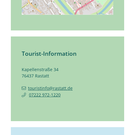
Tourist-Information
Kapellenstraße 34
76437
Rastatt
touristinfo@rastatt.de
07222 972-1220