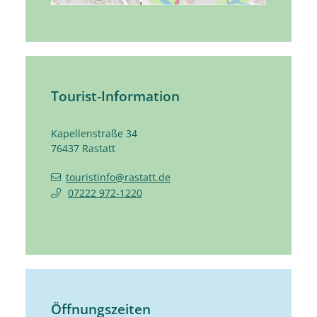
Tourist-Information
Kapellenstraße 34
76437
Rastatt
touristinfo@rastatt.de
07222 972-1220
Öffnungszeiten