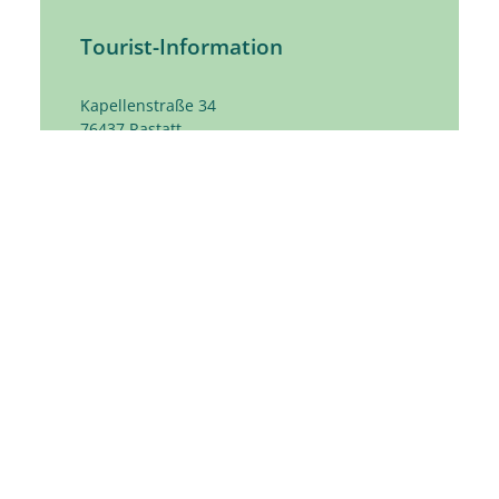
Tourist-Information
Kapellenstraße 34
76437
Rastatt
touristinfo@rastatt.de
07222 972-1220
Öffnungszeiten
1. April bis 31. Oktober
Mo bis Fr: 10 bis 17 Uhr
Sa: 10 bis 14 Uhr