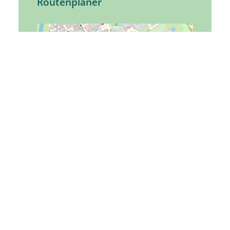
Routenplaner
Tourist-Information
Kapellenstraße 34
76437
Rastatt