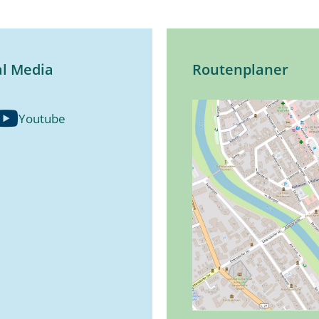
al Media
Routenplaner
Youtube