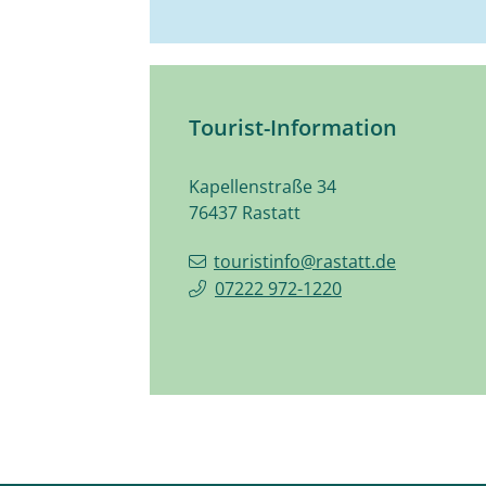
Tourist-Information
Kapellenstraße 34
76437
Rastatt
touristinfo@rastatt.de
07222 972-1220