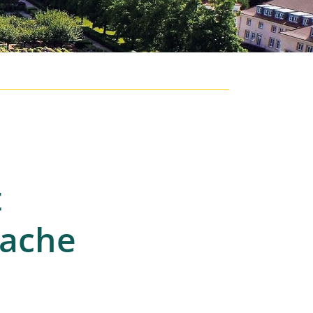
t
rache