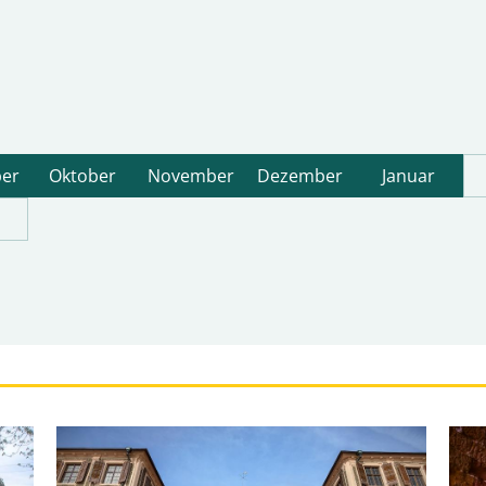
er
Oktober
November
Dezember
Januar