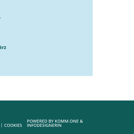
r
ärz
POWERED BY
KOMM.ONE
&
COOKIES
INFODESIGNERIN