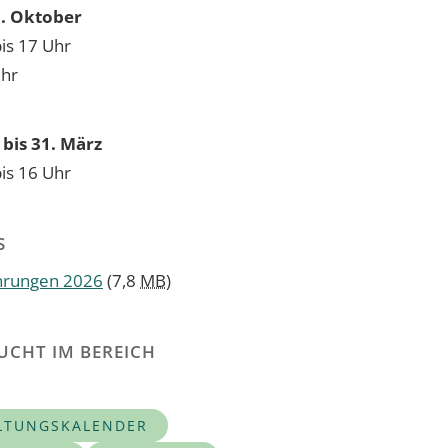
31. Oktober
bis 17 Uhr
Uhr
bis 31. März
bis 16 Uhr
S
hrungen 2026
(7,8
MB
)
UCHT IM BEREICH
LTUNGSKALENDER