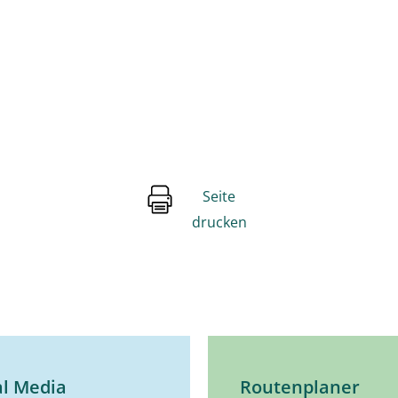
Seite
drucken
al Media
Routenplaner