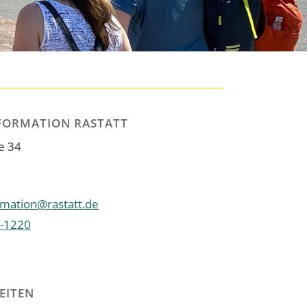
FORMATION RASTATT
e 34
rmation@rastatt.de
-1220
EITEN