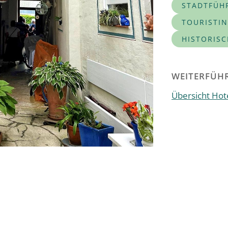
STADTFÜH
TOURISTI
HISTORIS
WEITERFÜHR
Übersicht Hote