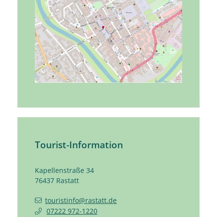
Tourist-Information
Kapellenstraße 34
76437
Rastatt
touristinfo@rastatt.de
07222 972-1220