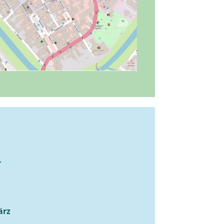
r
ärz