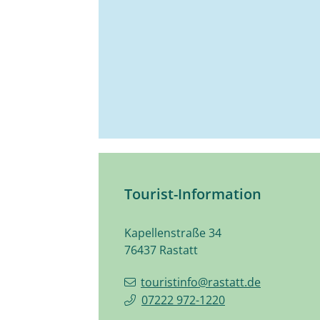
Tourist-Information
Kapellenstraße 34
76437
Rastatt
touristinfo@rastatt.de
07222 972-1220