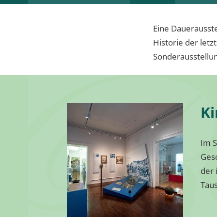
Eine Dauerausste
Historie der let
Sonderausstellun
Ki
Im S
Gesc
der 
Taus