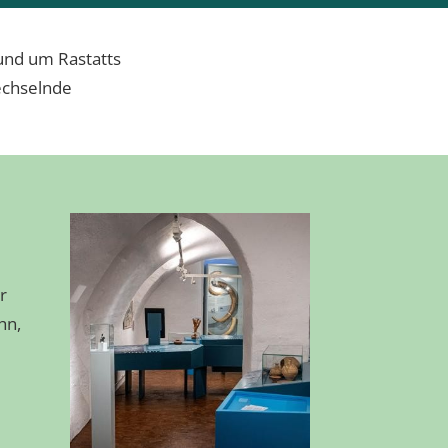
rund um Rastatts
echselnde
r
hn,