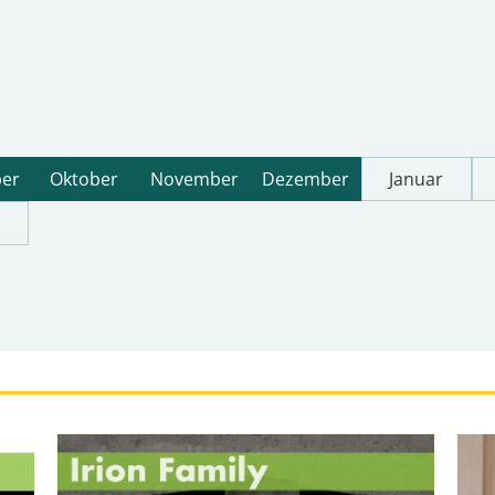
Januar
er
Oktober
November
Dezember