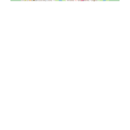
Tourist-Information
Kapellenstraße 34
76437
Rastatt
touristinfo@rastatt.de
07222 972-1220