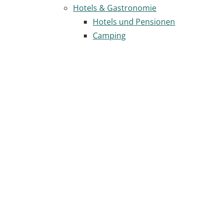
Hotels & Gastronomie
Hotels und Pensionen
Camping
Camping Rastatt
und Region
Städtische
Wohnmobilstellplätze
Gastronomie
Seite
drucken