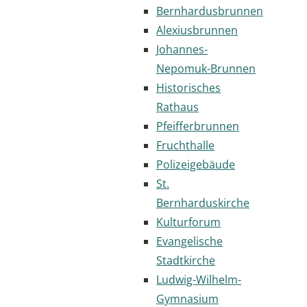
Bernhardusbrunnen
Alexiusbrunnen
Johannes-
Nepomuk-Brunnen
Historisches
Rathaus
Pfeifferbrunnen
Fruchthalle
Polizeigebäude
St.
Bernharduskirche
Kulturforum
Evangelische
Stadtkirche
Ludwig-Wilhelm-
Gymnasium