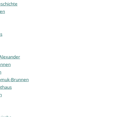
schichte
ben
ss
 Alexander
unnen
n
omuk-Brunnen
athaus
n