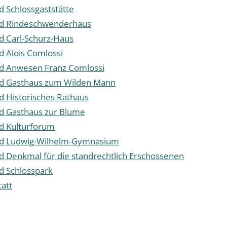
d Schlossgaststätte
ad Rindeschwenderhaus
d Carl-Schurz-Haus
d Alois Comlossi
ad Anwesen Franz Comlossi
ad Gasthaus zum Wilden Mann
d Historisches Rathaus
d Gasthaus zur Blume
d Kulturforum
ad Ludwig-Wilhelm-Gymnasium
d Denkmal für die standrechtlich Erschossenen
d Schlosspark
tatt