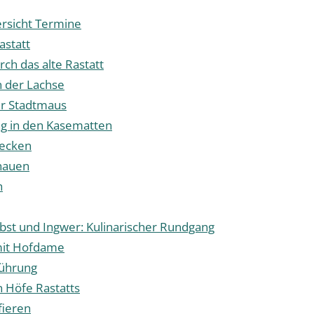
rsicht Termine
astatt
ch das alte Rastatt
 der Lachse
er Stadtmaus
g in den Kasematten
decken
nauen
h
bst und Ingwer: Kulinarischer Rundgang
mit Hofdame
ührung
n Höfe Rastatts
fieren