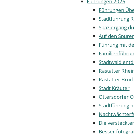
Führungen 2026
Führungen Übe
Stadtführung R
Spaziergang dur
Auf den Spuren
Führung mit d
Familienführun
Stadtwald ent
Rastatter Rhei
Rastatter Bruc
Stadt Kräuter
Ottersdorfer O
Stadtführung 
Nachtwächterf
Die versteckte
Besser fotogra