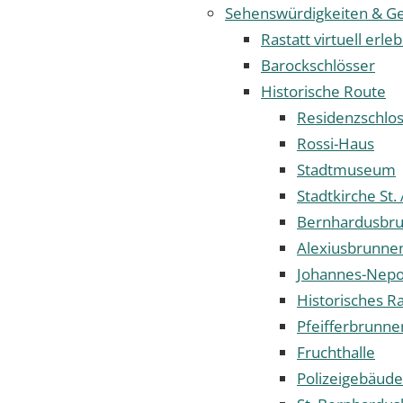
Sehenswürdigkeiten & Ge
Rastatt virtuell erle
Barockschlösser
Historische Route
Residenzschlo
Rossi-Haus
Stadtmuseum
Stadtkirche St.
Bernhardusbr
Alexiusbrunne
Johannes-Nep
Historisches R
Pfeifferbrunne
Fruchthalle
Polizeigebäude