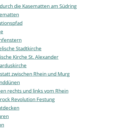
 durch die Kasematten am Südring
sematten
utionspfad
he
enfenstern
lische Stadtkirche
ische Kirche St. Alexander
arduskirche
statt zwischen Rhein und Murg
anddünen
en rechts und links vom Rhein
rock Revolution Festung
entdecken
uren
on