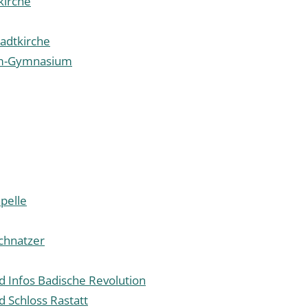
kirche
tadtkirche
lm-Gymnasium
pelle
schnatzer
d Infos Badische Revolution
d Schloss Rastatt