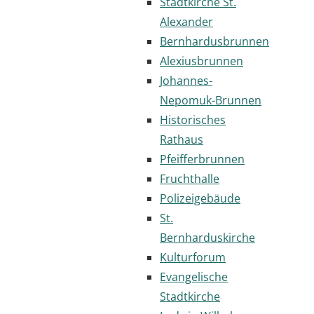
Stadtkirche St.
Alexander
Bernhardusbrunnen
Alexiusbrunnen
Johannes-
Nepomuk-Brunnen
Historisches
Rathaus
Pfeifferbrunnen
Fruchthalle
Polizeigebäude
St.
Bernharduskirche
Kulturforum
Evangelische
Stadtkirche