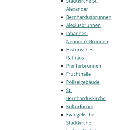
Stadtkirche St.
Alexander
Bernhardusbrunnen
Alexiusbrunnen
Johannes-
Nepomuk-Brunnen
Historisches
Rathaus
Pfeifferbrunnen
Fruchthalle
Polizeigebäude
St.
Bernharduskirche
Kulturforum
Evangelische
Stadtkirche