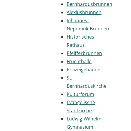
Bernhardusbrunnen
Alexiusbrunnen
Johannes-
Nepomuk-Brunnen
Historisches
Rathaus
Pfeifferbrunnen
Fruchthalle
Polizeigebäude
St.
Bernharduskirche
Kulturforum
Evangelische
Stadtkirche
Ludwig-Wilhelm-
Gymnasium