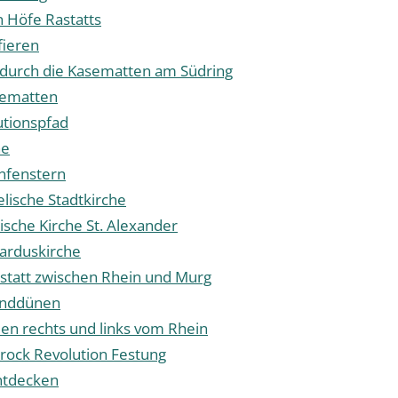
n Höfe Rastatts
fieren
 durch die Kasematten am Südring
sematten
utionspfad
he
enfenstern
lische Stadtkirche
ische Kirche St. Alexander
arduskirche
statt zwischen Rhein und Murg
anddünen
en rechts und links vom Rhein
rock Revolution Festung
entdecken