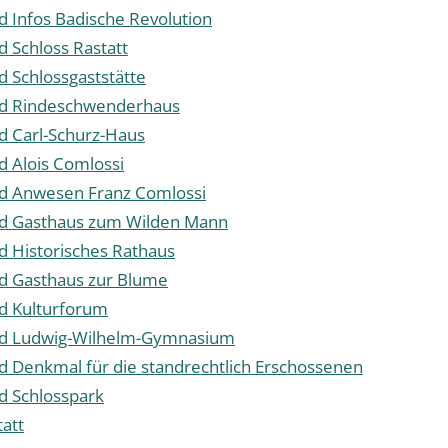
d Infos Badische Revolution
d Schloss Rastatt
d Schlossgaststätte
ad Rindeschwenderhaus
d Carl-Schurz-Haus
d Alois Comlossi
ad Anwesen Franz Comlossi
ad Gasthaus zum Wilden Mann
d Historisches Rathaus
d Gasthaus zur Blume
d Kulturforum
ad Ludwig-Wilhelm-Gymnasium
d Denkmal für die standrechtlich Erschossenen
d Schlosspark
tatt