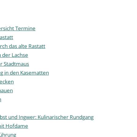
rsicht Termine
astatt
ch das alte Rastatt
 der Lachse
er Stadtmaus
g in den Kasematten
decken
nauen
h
bst und Ingwer: Kulinarischer Rundgang
mit Hofdame
ührung