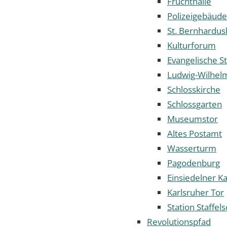
Fruchthalle
Polizeigebäude
St. Bernhardus
Kulturforum
Evangelische S
Ludwig-Wilhe
Schlosskirche
Schlossgarten
Museumstor
Altes Postamt
Wasserturm
Pagodenburg
Einsiedelner Ka
Karlsruher Tor
Station Staffel
Revolutionspfad