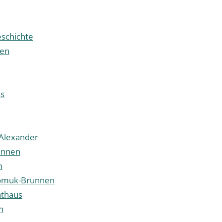
schichte
ben
ss
 Alexander
unnen
n
omuk-Brunnen
athaus
n