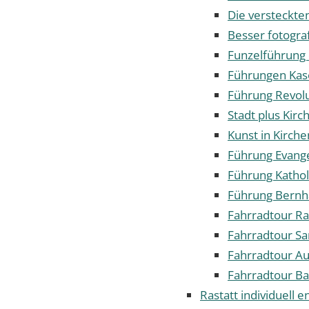
Die versteckte
Besser fotogra
Funzelführung
Führungen Ka
Führung Revol
Stadt plus Kirc
Kunst in Kirch
Führung Evange
Führung Kathol
Führung Bernh
Fahrradtour Ra
Fahrradtour S
Fahrradtour Au
Fahrradtour Ba
Rastatt individuell 