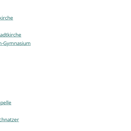
kirche
tadtkirche
lm-Gymnasium
pelle
schnatzer