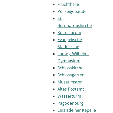
Fruchthalle
Polizeigebäude
St.
Bernharduskirche
Kulturforum
Evangelische
Stadtkirche
Ludwig-Wilhelm-
Gymnasium
Schlosskirche
Schlossgarten
Museumstor
Altes Postamt
Wasserturm
Pagodenburg
Einsiedelner Kapelle