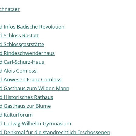
schnatzer
d Infos Badische Revolution
d Schloss Rastatt
d Schlossgaststätte
ad Rindeschwenderhaus
d Carl-Schurz-Haus
d Alois Comlossi
ad Anwesen Franz Comlossi
ad Gasthaus zum Wilden Mann
d Historisches Rathaus
d Gasthaus zur Blume
d Kulturforum
ad Ludwig-Wilhelm-Gymnasium
d Denkmal für die standrechtlich Erschossenen