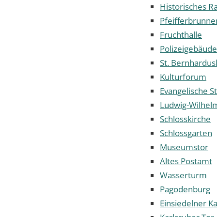
Historisches R
Pfeifferbrunne
Fruchthalle
Polizeigebäude
St. Bernhardus
Kulturforum
Evangelische S
Ludwig-Wilhe
Schlosskirche
Schlossgarten
Museumstor
Altes Postamt
Wasserturm
Pagodenburg
Einsiedelner Ka