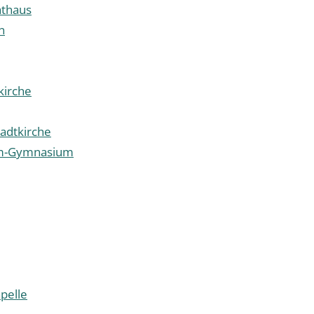
athaus
n
kirche
tadtkirche
lm-Gymnasium
pelle