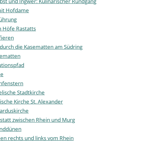
bst und Ingwer: Kulinarischer Rundgang
mit Hofdame
ührung
n Höfe Rastatts
fieren
 durch die Kasematten am Südring
sematten
utionspfad
he
enfenstern
lische Stadtkirche
ische Kirche St. Alexander
arduskirche
statt zwischen Rhein und Murg
anddünen
en rechts und links vom Rhein