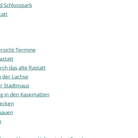
d Schlosspark
tatt
rsicht Termine
astatt
ch das alte Rastatt
 der Lachse
er Stadtmaus
g in den Kasematten
decken
nauen
h