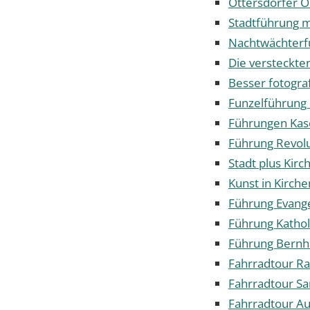
Ottersdorfer O
Stadtführung 
Nachtwächterf
Die versteckte
Besser fotogra
Funzelführung
Führungen Ka
Führung Revol
Stadt plus Kirc
Kunst in Kirch
Führung Evange
Führung Kathol
Führung Bernh
Fahrradtour Ra
Fahrradtour S
Fahrradtour Au