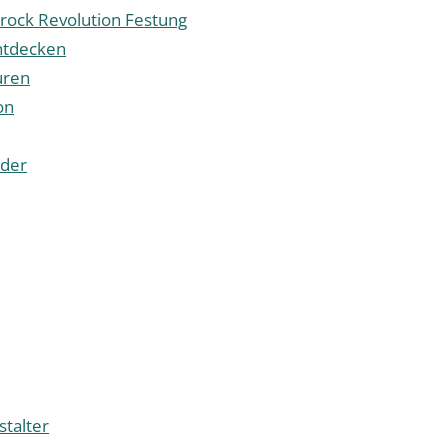
rock Revolution Festung
entdecken
uren
on
nder
stalter