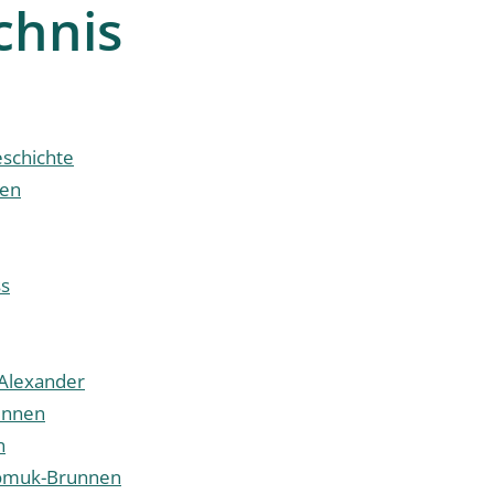
chnis
schichte
ben
ss
 Alexander
unnen
n
omuk-Brunnen