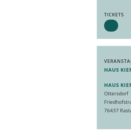
TICKETS
VERANSTA
HAUS KIE
HAUS KIE
Ottersdorf
Friedhofstr
76437 Rast