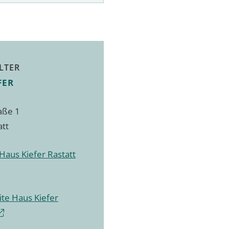
LTER
FER
aße 1
att
Haus Kiefer Rastatt
te Haus Kiefer