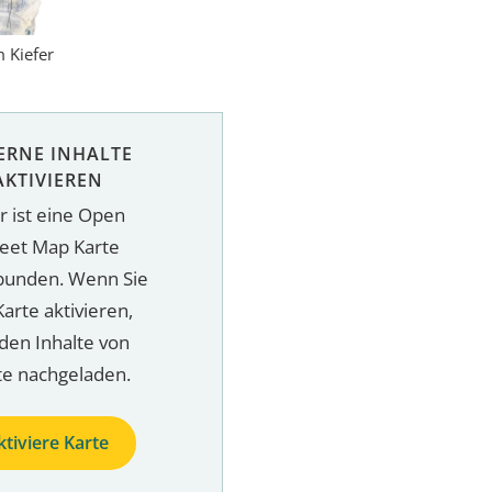
 Kiefer
ERNE INHALTE
AKTIVIEREN
r ist eine Open
reet Map Karte
bunden. Wenn Sie
Karte aktivieren,
den Inhalte von
te nachgeladen.
ktiviere Karte