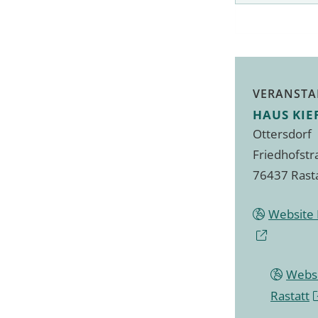
VERANSTA
HAUS KIE
Ottersdorf
Friedhofstr
76437 Rast
Website 
Websi
Rastatt