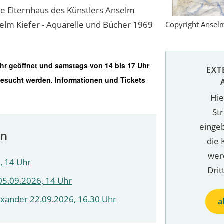
ge Elternhaus des Künstlers Anselm
selm Kiefer - Aquarelle und Bücher 1969
Copyright Anselm
Uhr geöffnet und samstags von 14 bis 17 Uhr
EXT
besucht werden. Informationen und Tickets
Hie
St
einge
en
die 
wer
, 14 Uhr
Drit
05.09.2026, 14 Uhr
lexander 22.09.2026, 16.30 Uhr
a