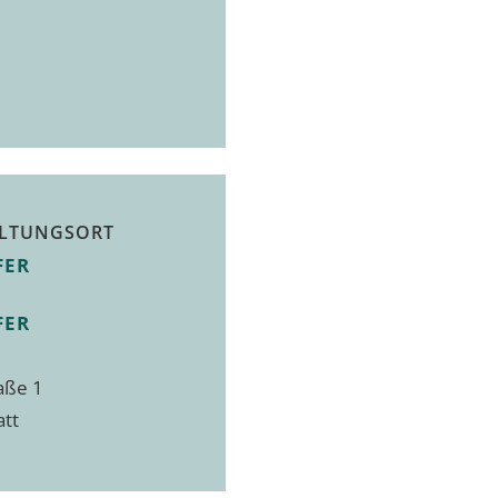
LTUNGSORT
FER
FER
aße 1
att