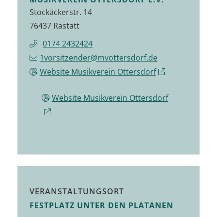
Stockäckerstr. 14
76437 Rastatt
0174 2432424
1vorsitzender@mvottersdorf.de
Website Musikverein Ottersdorf
Website Musikverein Ottersdorf
VERANSTALTUNGSORT
FESTPLATZ UNTER DEN PLATANEN