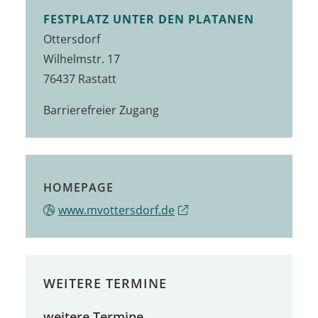
FESTPLATZ UNTER DEN PLATANEN
Ottersdorf
Wilhelmstr. 17
76437 Rastatt
Barrierefreier Zugang
HOMEPAGE
www.mvottersdorf.de
WEITERE TERMINE
weitere Termine