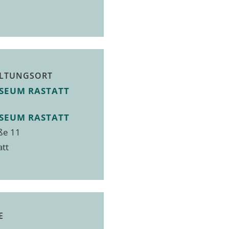
LTUNGSORT
SEUM RASTATT
SEUM RASTATT
ße 11
att
E