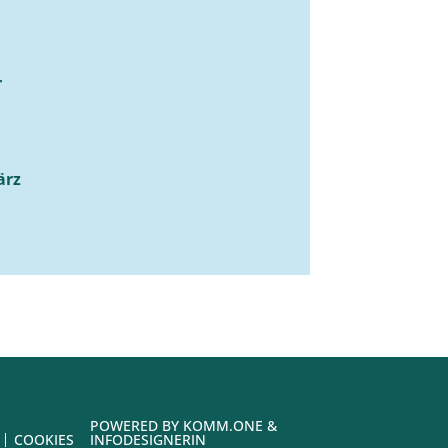
r
ärz
POWERED BY
KOMM.ONE
&
COOKIES
INFODESIGNERIN