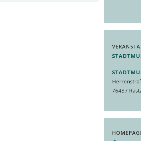
VERANSTA
STADTMU
STADTMU
Herrenstra
76437
Rast
HOMEPAG