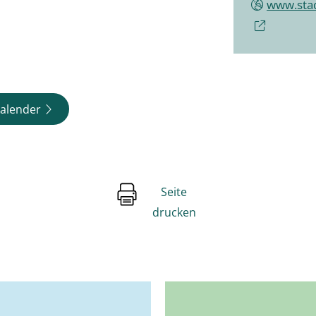
www.sta
alender
Seite
drucken