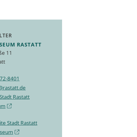
LTER
SEUM RASTATT
ße 11
att
72-8401
rastatt.de
Stadt Rastatt
um
te Stadt Rastatt
useum