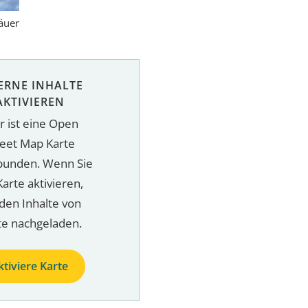
äuer
ERNE INHALTE
AKTIVIEREN
r ist eine Open
reet Map Karte
bunden. Wenn Sie
Karte aktivieren,
den Inhalte von
te nachgeladen.
ktiviere Karte