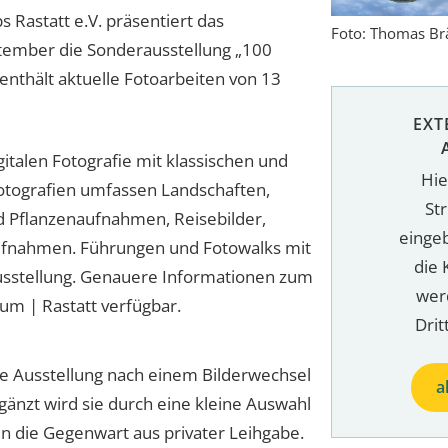
 Rastatt e.V. präsentiert das
Foto: Thomas Br
tember die Sonderausstellung „100
 enthält aktuelle Fotoarbeiten von 13
EXT
italen Fotografie mit klassischen und
Hie
otografien umfassen Landschaften,
St
 und Pflanzenaufnahmen, Reisebilder,
einge
ufnahmen. Führungen und Fotowalks mit
die 
usstellung. Genauere Informationen zum
wer
m | Rastatt verfügbar.
Drit
die Ausstellung nach einem Bilderwechsel
a
gänzt wird sie durch eine kleine Auswahl
in die Gegenwart aus privater Leihgabe.