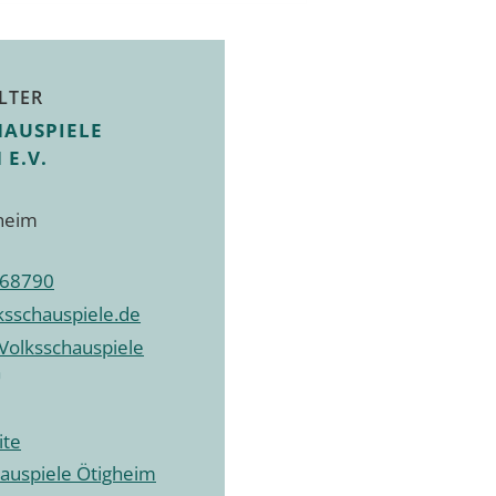
LTER
HAUSPIELE
 E.V.
heim
968790
sschauspiele.de
Volksschauspiele
ite
auspiele Ötigheim