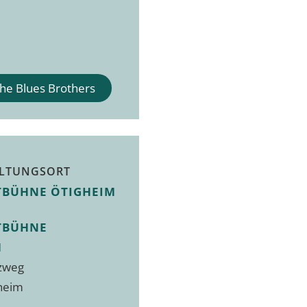
The Blues Brothers
LTUNGSORT
TBÜHNE ÖTIGHEIM
TBÜHNE
M
tzweg
heim