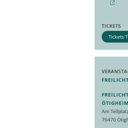
TICKETS
Tickets 
VERANSTA
FREILICH
FREILICH
ÖTIGHEI
Am Tellpla
76470 Ötig