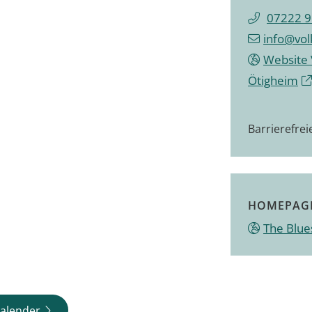
07222 
info@vol
Website 
Ötigheim
Barrierefre
HOMEPAG
The Blue
alender