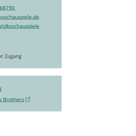
968790
ksschauspiele.de
Volksschauspiele
ier Zugang
E
s Brothers