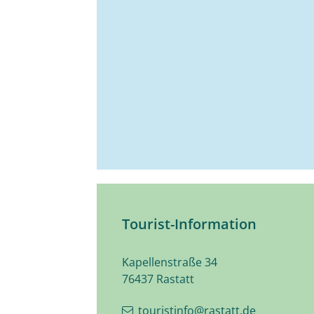
Tourist-Information
Kapellenstraße 34
76437
Rastatt
touristinfo@rastatt.de