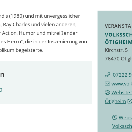
ndis (1980) und mit unvergesslicher
, Ray Charles und vielen anderen,
VERANSTA
er Action, Humor und mitreißender
VOLKSSC
es Herrn“, die in der Inszenierung von
ÖTIGHEIM
likum begeisterte.
Kirchstr. 5
76470 Ötig
en
07222 
www.volk
0
Website 
Ötigheim
Webs
Volkssch