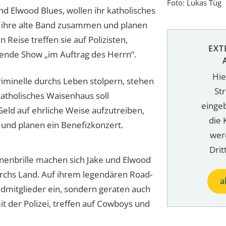
Foto: Lukas Tüg
nd Elwood Blues, wollen ihr katholisches
 ihre alte Band zusammen und planen
 Reise treffen sie auf Polizisten,
EXT
ßende Show „im Auftrag des Herrn“.
Hie
riminelle durchs Leben stolpern, stehen
St
katholisches Waisenhaus soll
einge
eld auf ehrliche Weise aufzutreiben,
die 
und planen ein Benefizkonzert.
wer
Drit
nenbrille machen sich Jake und Elwood
urchs Land. Auf ihrem legendären Road-
a
ndmitglieder ein, sondern geraten auch
t der Polizei, treffen auf Cowboys und