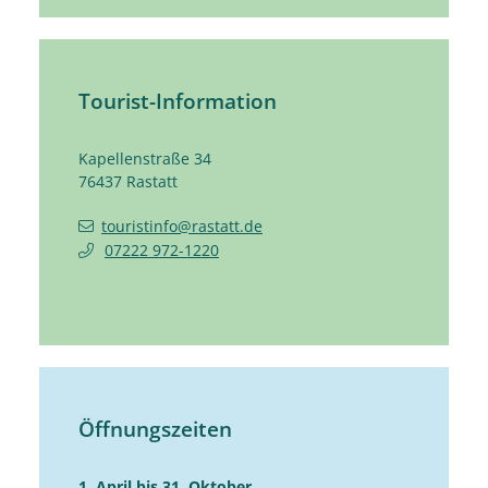
Tourist-Information
Kapellenstraße 34
76437
Rastatt
touristinfo@rastatt.de
07222 972-1220
Öffnungszeiten
1. April bis 31. Oktober