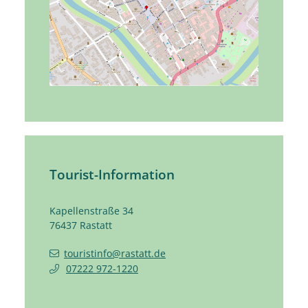
Tourist-Information
Kapellenstraße 34
76437
Rastatt
touristinfo@rastatt.de
07222 972-1220