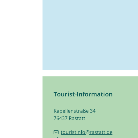
Tourist-Information
Kapellenstraße 34
76437
Rastatt
touristinfo@rastatt.de