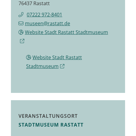
76437 Rastatt
07222 972-8401
museen@rastatt.de
Website Stadt Rastatt Stadtmuseum
Website Stadt Rastatt
Stadtmuseum
VERANSTALTUNGSORT
STADTMUSEUM RASTATT