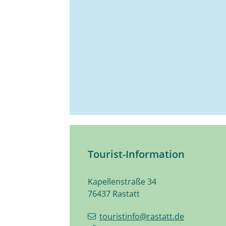
Tourist-Information
Kapellenstraße 34
76437
Rastatt
touristinfo@rastatt.de