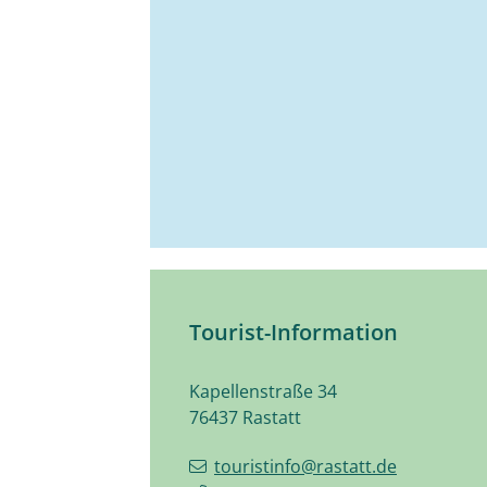
Tourist-Information
Kapellenstraße 34
76437
Rastatt
touristinfo@rastatt.de