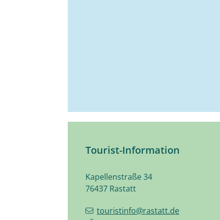
Tourist-Information
Kapellenstraße 34
76437
Rastatt
touristinfo@rastatt.de