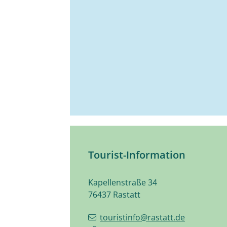
Tourist-Information
Kapellenstraße 34
76437
Rastatt
touristinfo@rastatt.de