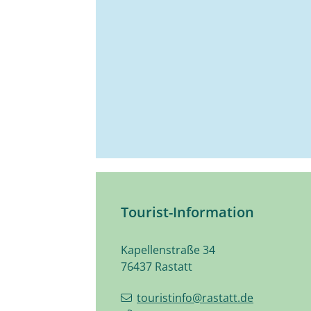
Tourist-Information
Kapellenstraße 34
76437
Rastatt
touristinfo@rastatt.de